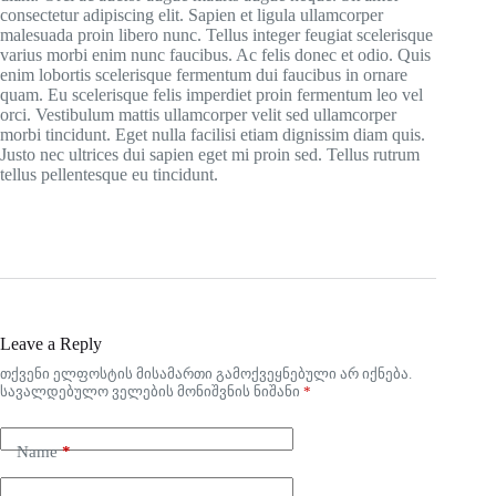
consectetur adipiscing elit. Sapien et ligula ullamcorper
malesuada proin libero nunc. Tellus integer feugiat scelerisque
varius morbi enim nunc faucibus. Ac felis donec et odio. Quis
enim lobortis scelerisque fermentum dui faucibus in ornare
quam. Eu scelerisque felis imperdiet proin fermentum leo vel
orci. Vestibulum mattis ullamcorper velit sed ullamcorper
morbi tincidunt. Eget nulla facilisi etiam dignissim diam quis.
Justo nec ultrices dui sapien eget mi proin sed. Tellus rutrum
tellus pellentesque eu tincidunt.
Leave a Reply
თქვენი ელფოსტის მისამართი გამოქვეყნებული არ იქნება.
სავალდებულო ველების მონიშვნის ნიშანი
*
Name
*