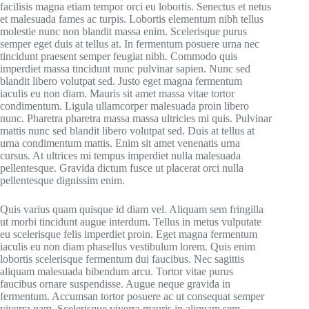
facilisis magna etiam tempor orci eu lobortis. Senectus et netus
et malesuada fames ac turpis. Lobortis elementum nibh tellus
molestie nunc non blandit massa enim. Scelerisque purus
semper eget duis at tellus at. In fermentum posuere urna nec
tincidunt praesent semper feugiat nibh. Commodo quis
imperdiet massa tincidunt nunc pulvinar sapien. Nunc sed
blandit libero volutpat sed. Justo eget magna fermentum
iaculis eu non diam. Mauris sit amet massa vitae tortor
condimentum. Ligula ullamcorper malesuada proin libero
nunc. Pharetra pharetra massa massa ultricies mi quis. Pulvinar
mattis nunc sed blandit libero volutpat sed. Duis at tellus at
urna condimentum mattis. Enim sit amet venenatis urna
cursus. At ultrices mi tempus imperdiet nulla malesuada
pellentesque. Gravida dictum fusce ut placerat orci nulla
pellentesque dignissim enim.
Quis varius quam quisque id diam vel. Aliquam sem fringilla
ut morbi tincidunt augue interdum. Tellus in metus vulputate
eu scelerisque felis imperdiet proin. Eget magna fermentum
iaculis eu non diam phasellus vestibulum lorem. Quis enim
lobortis scelerisque fermentum dui faucibus. Nec sagittis
aliquam malesuada bibendum arcu. Tortor vitae purus
faucibus ornare suspendisse. Augue neque gravida in
fermentum. Accumsan tortor posuere ac ut consequat semper
viverra nam. Scelerisque viverra mauris in aliquam sem