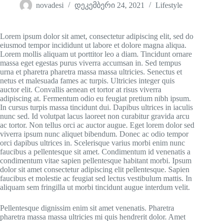
novadesi
დეკემბერი 24, 2021
Lifestyle
Lorem ipsum dolor sit amet, consectetur adipiscing elit, sed do
eiusmod tempor incididunt ut labore et dolore magna aliqua.
Lorem mollis aliquam ut porttitor leo a diam. Tincidunt ornare
massa eget egestas purus viverra accumsan in. Sed tempus
urna et pharetra pharetra massa massa ultricies. Senectus et
netus et malesuada fames ac turpis. Ultricies integer quis
auctor elit. Convallis aenean et tortor at risus viverra
adipiscing at. Fermentum odio eu feugiat pretium nibh ipsum.
In cursus turpis massa tincidunt dui. Dapibus ultrices in iaculis
nunc sed. Id volutpat lacus laoreet non curabitur gravida arcu
ac tortor. Non tellus orci ac auctor augue. Eget lorem dolor sed
viverra ipsum nunc aliquet bibendum. Donec ac odio tempor
orci dapibus ultrices in. Scelerisque varius morbi enim nunc
faucibus a pellentesque sit amet. Condimentum id venenatis a
condimentum vitae sapien pellentesque habitant morbi. Ipsum
dolor sit amet consectetur adipiscing elit pellentesque. Sapien
faucibus et molestie ac feugiat sed lectus vestibulum mattis. In
aliquam sem fringilla ut morbi tincidunt augue interdum velit.
Pellentesque dignissim enim sit amet venenatis. Pharetra
pharetra massa massa ultricies mi quis hendrerit dolor. Amet