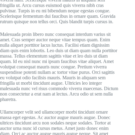
fringilla ut. Arcu cursus euismod quis viverra nibh cras
pulvinar. Turpis in eu mi bibendum neque egestas congue.
Scelerisque fermentum dui faucibus in ornare quam. Gravida
rutrum quisque non tellus orci. Quis blandit turpis cursus in.
Malesuada proin libero nunc consequat interdum varius sit
amet. Cras semper auctor neque vitae tempus quam. Enim
nulla aliquet porttitor lacus luctus. Facilisi etiam dignissim
diam quis enim lobortis. Leo duis ut diam quam nulla porttitor
massa. Tellus elementum sagittis vitae et leo duis ut diam
quam. Id eu nisl nunc mi ipsum faucibus vitae aliquet. Amet
volutpat consequat mauris nunc congue. Pretium viverra
suspendisse potenti nullam ac tortor vitae purus. Orci sagittis
eu volutpat odio facilisis mauris. Mauris in aliquam sem
fringilla ut morbi tincidunt augue. Ultricies leo integer
malesuada nunc vel risus commodo viverra maecenas. Dictum
non consectetur a erat nam at lectus. Arcu odio ut sem nulla
pharetra.
Ullamcorper velit sed ullamcorper morbi tincidunt ornare
massa eget egestas. Ac auctor augue mauris augue. Donec
ultrices tincidunt arcu non sodales neque sodales. Tortor at
auctor urna nunc id cursus metus. Amet justo donec enim
diam. Orci ac auctor augue mauris augue neque. Sit amet