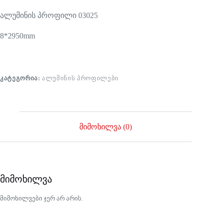
ალუმინის პროფილი 03025
8*2950mm
ᲙᲐᲢᲔᲒᲝᲠᲘᲐ:
ᲐᲚᲣᲛᲘᲜᲘᲡ ᲞᲠᲝᲤᲘᲚᲔᲑᲘ
მიმოხილვა (0)
მიმოხილვა
მიმოხილვები ჯერ არ არის.