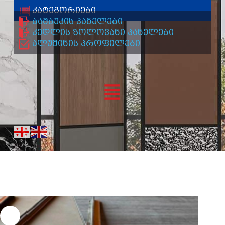
კატეგორიები
ბამბუკის პანელები
კედლის ზოლოვანი პანელები
ალუმინის პროფილები