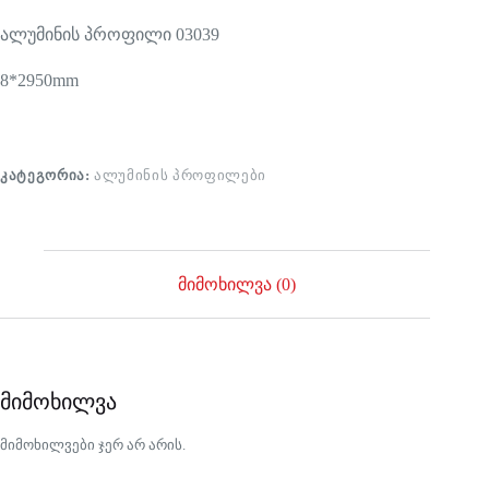
ალუმინის პროფილი 03039
8*2950mm
ᲙᲐᲢᲔᲒᲝᲠᲘᲐ:
ᲐᲚᲣᲛᲘᲜᲘᲡ ᲞᲠᲝᲤᲘᲚᲔᲑᲘ
მიმოხილვა (0)
მიმოხილვა
მიმოხილვები ჯერ არ არის.