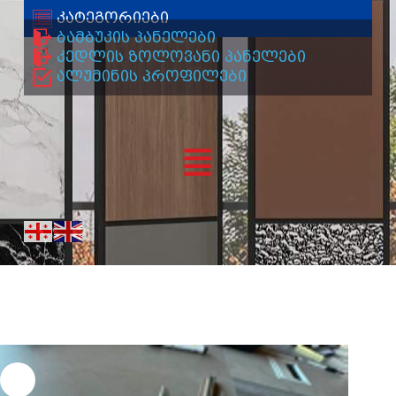
კატეგორიები
ბამბუკის პანელები
კედლის ზოლოვანი პანელები
ალუმინის პროფილები