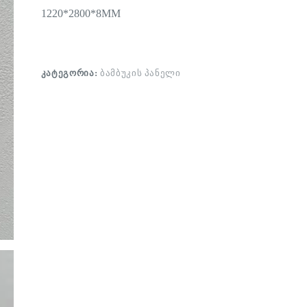
1220*2800*8MM
ᲙᲐᲢᲔᲒᲝᲠᲘᲐ:
ᲑᲐᲛᲑᲣᲙᲘᲡ ᲞᲐᲜᲔᲚᲘ