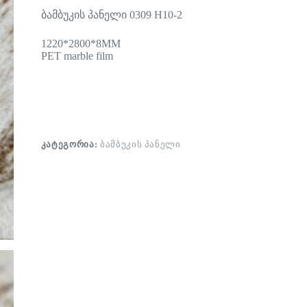
ბამბუკის პანელი 0309 H10-2
1220*2800*8MM
PET marble film
ᲙᲐᲢᲔᲒᲝᲠᲘᲐ:
ᲑᲐᲛᲑᲣᲙᲘᲡ ᲞᲐᲜᲔᲚᲘ